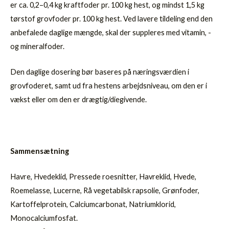
er ca. 0,2–0,4 kg kraftfoder pr. 100 kg hest, og mindst 1,5 kg
tørstof grovfoder pr. 100 kg hest. Ved lavere tildeling end den
anbefalede daglige mængde, skal der suppleres med vitamin, -
og mineralfoder.
Den daglige dosering bør baseres på næringsværdien i
grovfoderet, samt ud fra hestens arbejdsniveau, om den er i
vækst eller om den er drægtig/diegivende.
Sammensætning
Havre, Hvedeklid, Pressede roesnitter, Havreklid, Hvede,
Roemelasse, Lucerne, Rå vegetabilsk rapsolie, Grønfoder,
Kartoffelprotein, Calciumcarbonat, Natriumklorid,
Monocalciumfosfat.