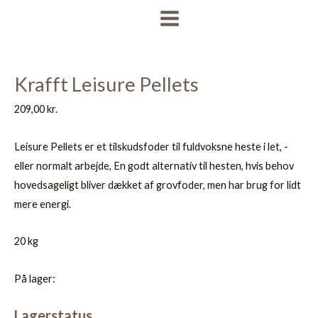
Gå
MAIN
til
MENU
indholdet
Krafft Leisure Pellets
209,00
kr.
Leisure Pellets er et tilskudsfoder til fuldvoksne heste i let, -
eller normalt arbejde, En godt alternativ til hesten, hvis behov
hovedsageligt bliver dækket af grovfoder, men har brug for lidt
mere energi.
20 kg
På lager:
Lagerstatus