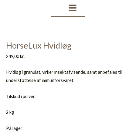
Gå
MAIN
til
MENU
indholdet
HorseLux Hvidløg
249,00
kr.
Hvidløg i granulat, virker insektafvisende, samt anbefales til
understøttelse af
immunforsvaret.
Tilskud i pulver.
2 kg
På lager: