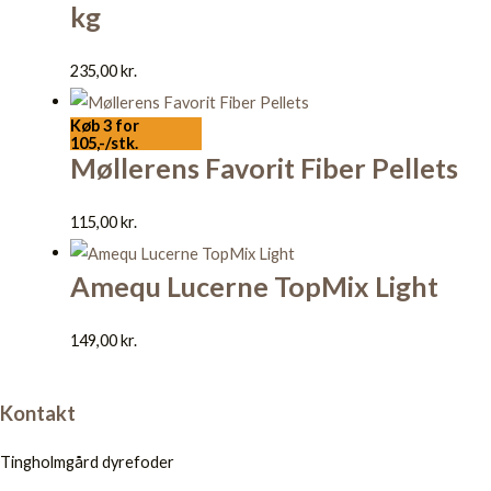
kg
235,00
kr.
Køb 3 for
105,-/stk.
Møllerens Favorit Fiber Pellets
115,00
kr.
Amequ Lucerne TopMix Light
149,00
kr.
Kontakt
Tingholmgård dyrefoder