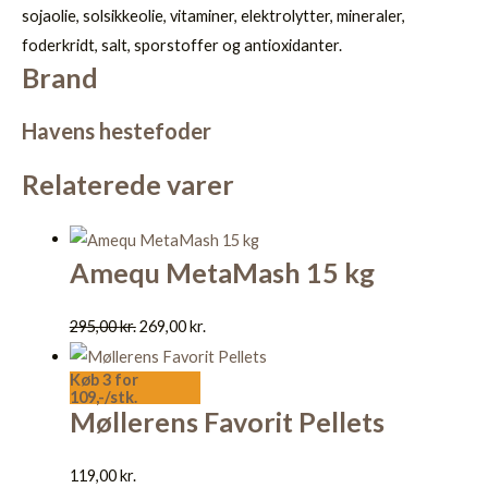
sojaolie, solsikkeolie, vitaminer, elektrolytter, mineraler,
foderkridt, salt, sporstoffer og antioxidanter.
Brand
Havens hestefoder
Relaterede varer
Amequ MetaMash 15 kg
295,00
kr.
269,00
kr.
Køb 3 for
109,-/stk.
Møllerens Favorit Pellets
119,00
kr.