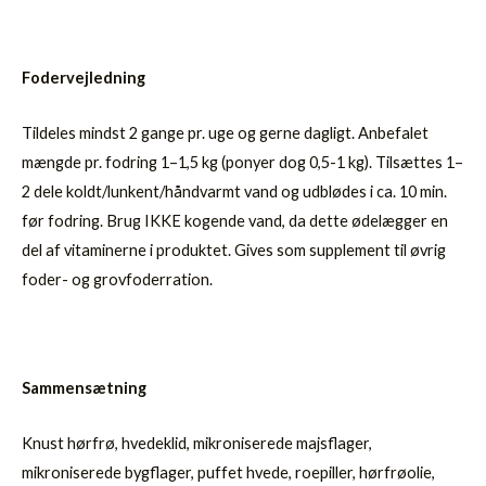
Fodervejledning
Tildeles mindst 2 gange pr. uge og gerne dagligt. Anbefalet
mængde pr. fodring 1–1,5 kg (ponyer dog 0,5-1 kg). Tilsættes 1–
2 dele koldt/lunkent/håndvarmt vand og udblødes i ca. 10 min.
før fodring. Brug IKKE kogende vand, da dette ødelægger en
del af vitaminerne i produktet. Gives som supplement til øvrig
foder- og grovfoderration.
Sammensætning
Knust hørfrø, hvedeklid, mikroniserede majsflager,
mikroniserede bygflager, puffet hvede, roepiller, hørfrøolie,