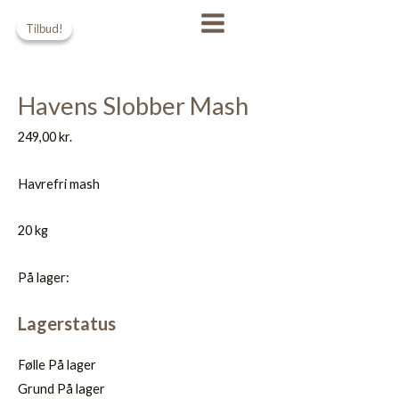
Gå
Den
Den
MAIN
Tilbud!
Tilbud!
til
oprindelige
aktuelle
MENU
indholdet
pris
pris
var:
er:
Havens Slobber Mash
295,00 kr..
269,00 kr..
249,00
kr.
Havrefri mash
20 kg
På lager:
Lagerstatus
Følle
På lager
Grund
På lager