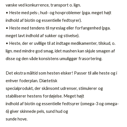
væske ved konkurrence, transport o. lign.
• Heste med pels-, hud- og hovproblemer (pga. meget højt
indhold af biotin og essentielle fedtsyrer).
• Heste med tendens til nyreslag eller forfangenhed (pga.
meget lavt indhold af sukker og stivelse).
• Heste, der er uvillige til at indtage medikamenter, tilskud, o.
lign. med mindre god smag, idet mashen kan skjule smagen af
disse og den våde konsistens umuliggør frasortering.
Det ekstra måltid som hesten elsker! Passer til alle heste og i
enhver foderplan. Diætetisk
specialprodukt, der skånsomt udrenser, stimulerer og
stabiliserer hestens fordøjelse. Meget højt
indhold af biotin og essentielle fedtsyrer (omega-3 og omega-
6) giver skinnede pels, sund hud og
sunde hove.