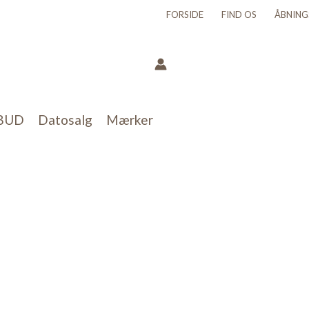
FORSIDE
FIND OS
ÅBNING
BUD
Datosalg
Mærker