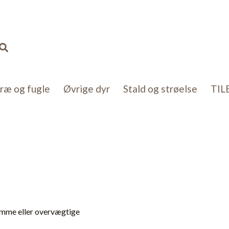
Søg
kræ og fugle
Øvrige dyr
Stald og strøelse
TIL
somme eller overvægtige