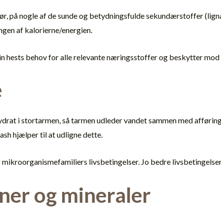
rfør, på nogle af de sunde og betydningsfulde sekundærstoffer (li
ngen af kalorierne/energien.
ests behov for alle relevante næringsstoffer og beskytter mod 
e
hydrat i stortarmen, så tarmen udleder vandet sammen med afføringen
h hjælper til at udligne dette.
 mikroorganismefamiliers livsbetingelser. Jo bedre livsbetingelser,
iner og mineraler