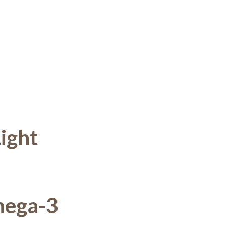
ight
mega-3