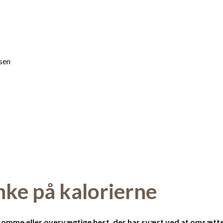
sen
ke på kalorierne
jsomme eller overvægtige hest, der har svært ved at omsætte 