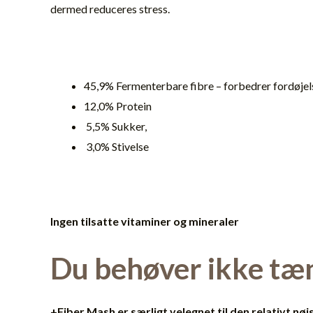
dermed reduceres stress.
45,9% Fermenterbare fibre – forbedrer fordøjel
12,0% Protein
5,5% Sukker,
3,0% Stivelse
Ingen tilsatte vitaminer og mineraler
Du behøver ikke tæn
+Fiber Mash er særligt velegnet til den relativt nø