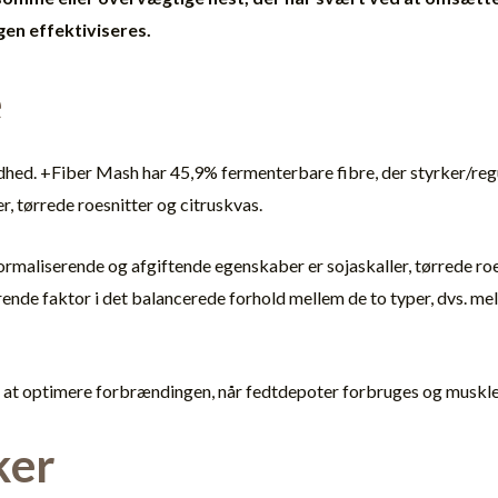
gen effektiviseres.
e
ndhed. +Fiber Mash har 45,9% fermenterbare fibre, der styrker/reg
, tørrede roesnitter og citruskvas.
maliserende og afgiftende egenskaber er sojaskaller, tørrede roes
ørende faktor i det balancerede forhold mellem de to typer, dvs. m
l at optimere forbrændingen, når fedtdepoter forbruges og muskl
ker