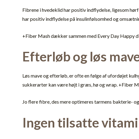
Fibrene i hvedeklid har positiv indflydelse, ligesom hø
har positiv indflydelse på insulinfølsomhed og omsætni
+Fiber Mash dækker sammen med Every Day Happy din h
Efterløb og løs mav
Løs mave og efterløb, er ofte en følge af ufordøjet kul
sukkerarter kan være højt i græs, hø og wrap. +Fiber Mas
Jo flere fibre, des mere optimeres tarmens bakterie- og
Ingen tilsatte vitam