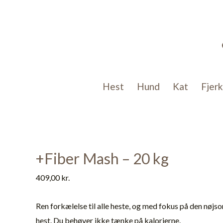
Gå
til
indholdet
Hest
Hund
Kat
Fjer
+Fiber Mash – 20 kg
409,00
kr.
Ren forkælelse til alle heste, og med fokus på den nøj
hest. Du behøver ikke tænke på kalorierne.