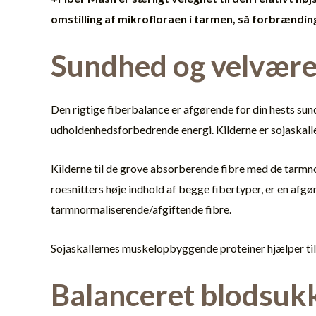
omstilling af mikrofloraen i tarmen, så forbrændin
Sundhed og velvær
Den rigtige fiberbalance er afgørende for din hests su
udholdenhedsforbedrende energi. Kilderne er sojaskaller
Kilderne til de grove absorberende fibre med de tarmnor
roesnitters høje indhold af begge fibertyper, er en afg
tarmnormaliserende/afgiftende fibre.
Sojaskallernes muskelopbyggende proteiner hjælper ti
Balanceret blodsuk