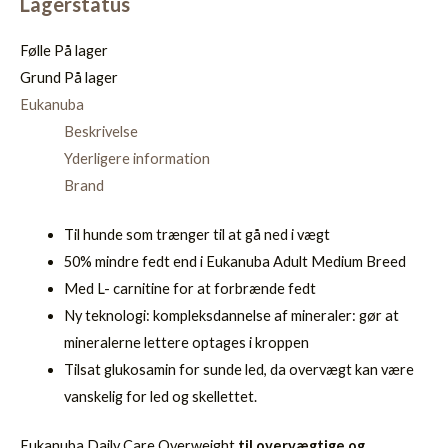
Lagerstatus
Følle
På lager
Grund
På lager
Eukanuba
Beskrivelse
Yderligere information
Brand
Til hunde som trænger til at gå ned i vægt
50% mindre fedt end i Eukanuba Adult Medium Breed
Med L- carnitine for at forbrænde fedt
Ny teknologi: kompleksdannelse af mineraler: gør at
mineralerne lettere optages i kroppen
Tilsat glukosamin for sunde led, da overvægt kan være
vanskelig for led og skellettet.
Eukanuba Daily Care Overweight
til overvægtige og