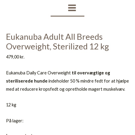
Gå
MAIN
til
MENU
indholdet
Eukanuba Adult All Breeds
Overweight, Sterilized 12 kg
479,00
kr.
Eukanuba Daily Care Overweight
til overvægtige og
steriliserede hunde
indeholder 50 % mindre fedt for at hjælpe
med at reducere kropsfedt og opretholde magert muskelvæv.
12 kg
På lager: