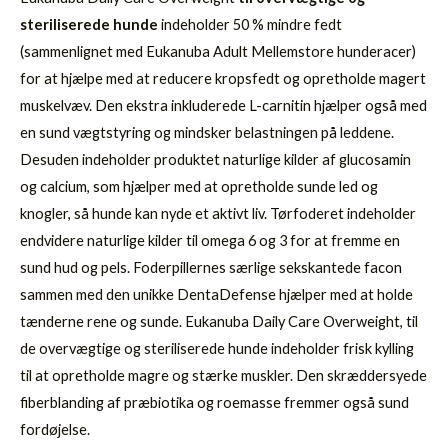
steriliserede hunde
indeholder 50 % mindre fedt
(sammenlignet med Eukanuba Adult Mellemstore hunderacer)
for at hjælpe med at reducere kropsfedt og opretholde magert
muskelvæv. Den ekstra inkluderede L-carnitin hjælper også med
en sund vægtstyring og mindsker belastningen på leddene.
Desuden indeholder produktet naturlige kilder af glucosamin
og calcium, som hjælper med at opretholde sunde led og
knogler, så hunde kan nyde et aktivt liv. Tørfoderet indeholder
endvidere naturlige kilder til omega 6 og 3 for at fremme en
sund hud og pels. Foderpillernes særlige sekskantede facon
sammen med den unikke DentaDefense hjælper med at holde
tænderne rene og sunde. Eukanuba Daily Care Overweight, til
de overvægtige og steriliserede hunde indeholder frisk kylling
til at opretholde magre og stærke muskler. Den skræddersyede
fiberblanding af præbiotika og roemasse fremmer også sund
fordøjelse.