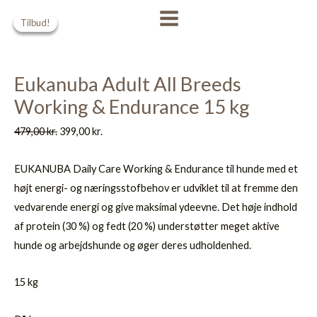
Gå
Den
Den
Den
Den
MAIN
Tilbud!
Tilbud!
Tilbud!
til
oprindelige
oprindelige
aktuelle
aktuelle
MENU
indholdet
pris
pris
pris
pris
var:
var:
er:
er:
Eukanuba Adult All Breeds
479,00 kr..
419,00 kr..
399,00 kr..
369,00 kr..
Working & Endurance 15 kg
479,00
kr.
399,00
kr.
EUKANUBA Daily Care Working & Endurance til hunde med et
højt energi- og næringsstofbehov er udviklet til at fremme den
vedvarende energi og give maksimal ydeevne. Det høje indhold
af protein (30 %) og fedt (20 %) understøtter meget aktive
hunde og arbejdshunde og øger deres udholdenhed.
15 kg