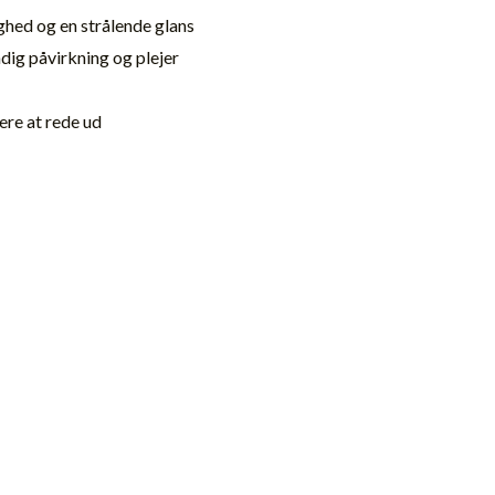
ighed og en strålende glans
dig påvirkning og plejer
re at rede ud