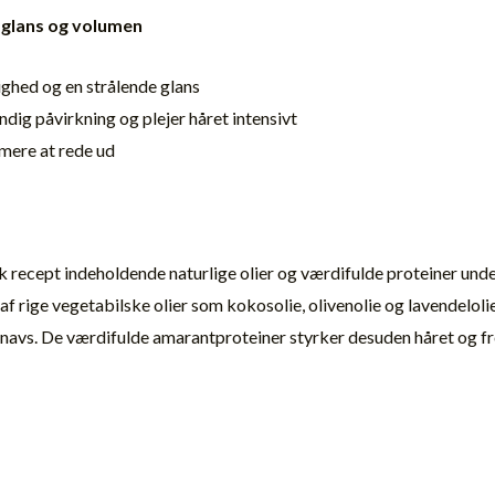
r glans og volumen
tighed og en strålende glans
ig påvirkning og plejer håret intensivt
mere at rede ud
 recept indeholdende naturlige olier og værdifulde proteiner und
rige vegetabilske olier som kokosolie, olivenolie og lavendelolie 
snavs. De værdifulde amarantproteiner styrker desuden håret og