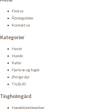
Find os
Åbningstider
Kontakt os
Kategorier
Heste
Hunde
Katte
Fjerkræ og fugle
Øvrige dyr
TILBUD
Tingholmgård
Handelsbetingelser