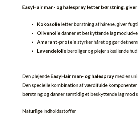
EasyHair man- og halespray letter børstning, give
Kokosolie
letter børstning af hårene, giver fug
Olivenolie
danner et beskyttende lag mod udvend
Amarant-protein
styrker håret og gør det nem
Lavendelolie
beroliger og plejer skællende hud
Den plejende
EasyHair man- og halespray
med en unik
Den specielle kombination af værdifulde komponenter af 
børstning og danner samtidig et beskyttende lag mod 
Naturlige indholdsstoffer