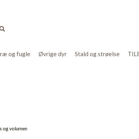
Søg
kræ og fugle
Øvrige dyr
Stald og strøelse
TIL
ns og volumen