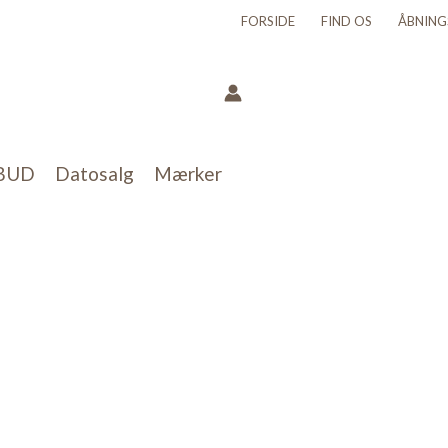
FORSIDE
FIND OS
ÅBNING
BUD
Datosalg
Mærker