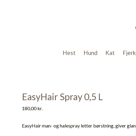
Gå
til
indholdet
Hest
Hund
Kat
Fjer
EasyHair Spray 0,5 L
180,00
kr.
EasyHair man- og halespray letter børstning, giver gla