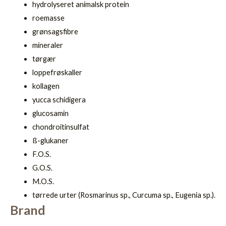
hydrolyseret animalsk protein
roemasse
grønsagsfibre
mineraler
tørgær
loppefrøskaller
kollagen
yucca schidigera
glucosamin
chondroitinsulfat
ß-glukaner
F.O.S.
G.O.S.
M.O.S.
tørrede urter (Rosmarinus sp., Curcuma sp., Eugenia sp.).
Brand