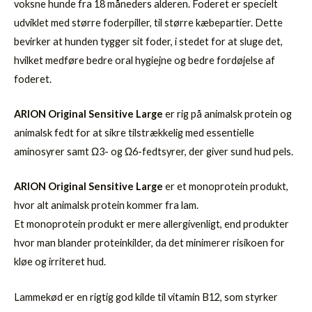
voksne hunde fra 18 måneders alderen. Foderet er specielt
udviklet med større foderpiller, til større kæbepartier. Dette
bevirker at hunden tygger sit foder, i stedet for at sluge det,
hvilket medføre bedre oral hygiejne og bedre fordøjelse af
foderet.
ARION Original Sensitive Large
er rig på animalsk protein og
animalsk fedt for at sikre tilstrækkelig med essentielle
aminosyrer samt Ω3- og Ω6-fedtsyrer, der giver sund hud pels.
ARION Original Sensitive Large
er et monoprotein produkt,
hvor alt animalsk protein kommer fra lam.
Et monoprotein produkt er mere allergivenligt, end produkter
hvor man blander proteinkilder, da det minimerer risikoen for
kløe og irriteret hud.
Lammekød er en rigtig god kilde til vitamin B12, som styrker