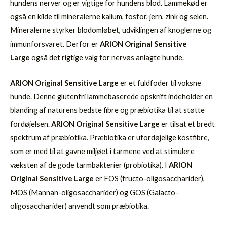
hundens nerver og er vigtige for hundens blod. Lammekød er
også en kilde til mineralerne kalium, fosfor, jern, zink og selen.
Mineralerne styrker blodomløbet, udviklingen af knoglerne og
immunforsvaret. Derfor er
ARION Original Sensitive
Large
også det rigtige valg for nervøs anlagte hunde.
ARION Original Sensitive Large
er et fuldfoder til voksne
hunde. Denne glutenfri lammebaserede opskrift indeholder en
blanding af naturens bedste fibre og præbiotika til at støtte
fordøjelsen.
ARION Original Sensitive Large
er tilsat et bredt
spektrum af præbiotika. Præbiotika er ufordøjelige kostfibre,
som er med til at gavne miljøet i tarmene ved at stimulere
væksten af de gode tarmbakterier (probiotika). I
ARION
Original Sensitive Large
er FOS (fructo-oligosaccharider),
MOS (Mannan-oligosaccharider) og GOS (Galacto-
oligosaccharider) anvendt som præbiotika.