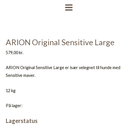
Gå
MAIN
til
MENU
indholdet
ARION Original Sensitive Large
579,00
kr.
ARION Original Sensitive Large er især velegnet til hunde med
Sensitive maver.
12 kg
På lager:
Lagerstatus