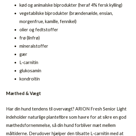
kød og animalske biprodukter (heraf 4% fersk kylling)
vegetabilske biprodukter (brændenælde, ensian,
morgenfrue, kamille, fennikel)
olier og fedtstoffer
frø (linfrø)
mineralstoffer
gær
L-carnitin
glukosamin
kondroitin
Mæthed & Vægt
Har din hund tendens til overvægt? ARION Fresh Senior Light
indeholder naturlige plantefibre som havre for at sikre en god
mæthedsfornemmelse, så din hund forbliver mæt mellem
måltiderne. Derudover hjælper den tilsatte L-carnitin med at