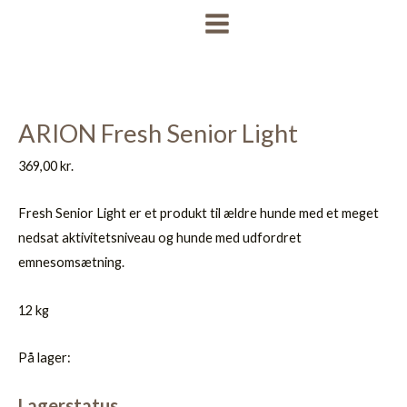
Gå
MAIN
til
MENU
indholdet
ARION Fresh Senior Light
369,00
kr.
Fresh Senior Light er et produkt til ældre hunde med et meget
nedsat aktivitetsniveau og hunde med udfordret
emnesomsætning.
12 kg
På lager:
Lagerstatus