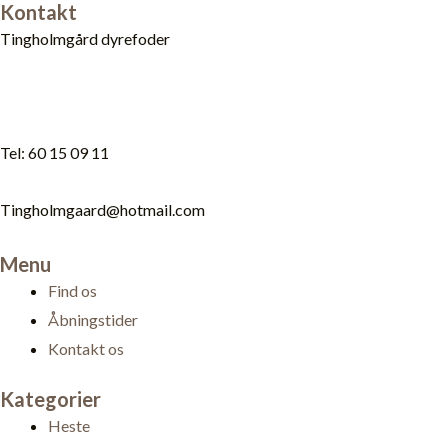
Kontakt
Gå
Tingholmgård dyrefoder
til
indholdet
Tel: 60 15 09 11
Tingholmgaard@hotmail.com
Menu
Find os
Åbningstider
Kontakt os
Kategorier
Heste