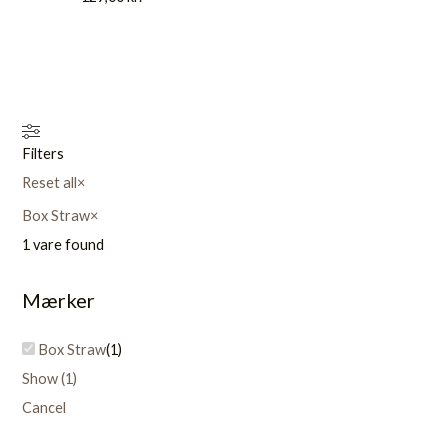
Filters
Reset all
×
Box Straw
×
1
vare found
Mærker
Box Straw
(
1
)
Show
(
1
)
Cancel