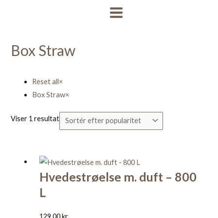
Gå
MAIN
til
MENU
indholdet
Box Straw
Reset all
×
Box Straw
×
Viser 1 resultat
Hvedestrøelse m. duft – 800
L
129,00
kr.